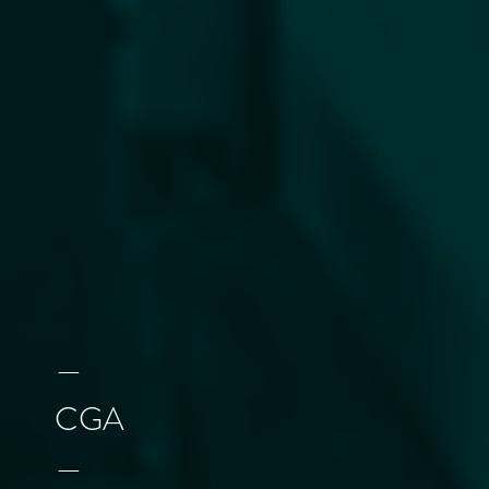
—
CGA
—