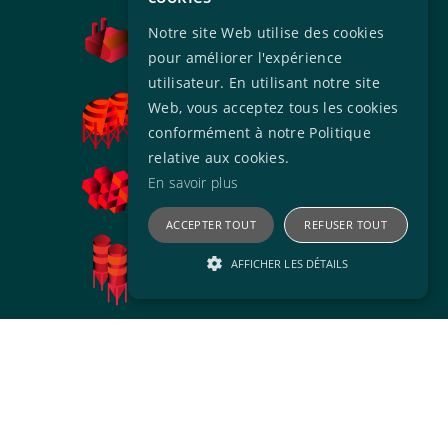
Notre site Web utilise des cookies
INDUSTRY
pour améliorer l'expérience
utilisateur. En utilisant notre site
Web, vous acceptez tous les cookies
OIL & GAS
conformément à notre Politique
relative aux cookies.
En savoir plus
SCIENCE & RESEARCH
ACCEPTER TOUT
REFUSER TOUT
AFFICHER LES DÉTAILS
AGRICULTURE
Performance
Ciblage
CONSTRUCTION & INFRASTRUCTURE
Les cookies de performance sont utilisés pour
voir comment les visiteurs utilisent le site
Web, par exemple les cookies d'analyse. Ces
cookies ne peuvent pas être utilisés pour
identifier directement un visiteur spécifique.