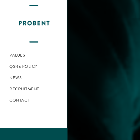
PROBENT PROJET
NSB PROBENT
PROBENT
TECHNOLOGY
PROBENT ACCESS
COVID 19:
KEYCK!
VALUES
QSRE POLICY
NEWS
RECRUITMENT
CONTACT