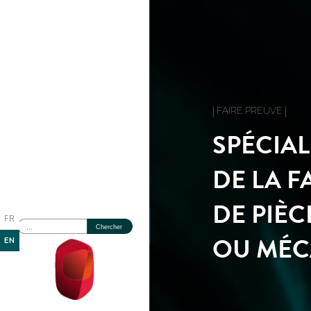
| FAIRE PREUVE |
SPÉCIAL
DE LA 
DE PIÈ
FR
OU MÉC
EN
GROUP
SUBSIDIARIES AND
FIELDS OF SKILLS
PROBENT R&D